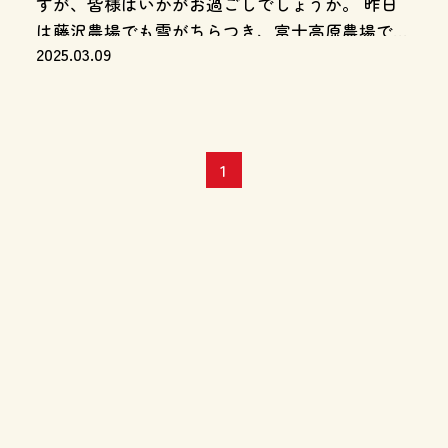
すが、皆様はいかがお過ごしでしょうか。 昨日
は藤沢農場でも雪がちらつき、富士高原農場では
2025.03.09
本格的に雪が舞っていました。 今日はすっかり
雪も止み、気持ちの良い好天に恵まれました。
[…]
1