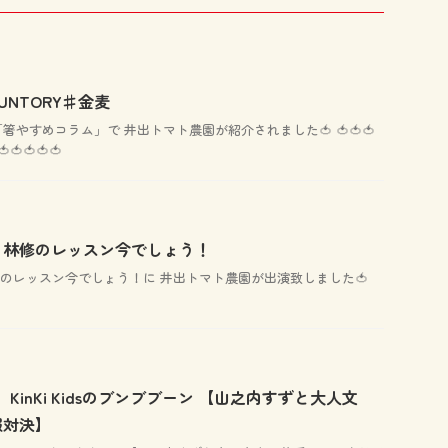
SUNTORY♯金麦
「箸やすめコラム」で 井出トマト農園が紹介されました🍅 🍅🍅🍅
🍅🍅🍅🍅🍅
OA 林修のレッスン今でしょう！
 林修のレッスン今でしょう！に 井出トマト農園が出演致しました🍅
OA KinKi Kidsのブンブブーン 【山之内すずと大人文
服対決】