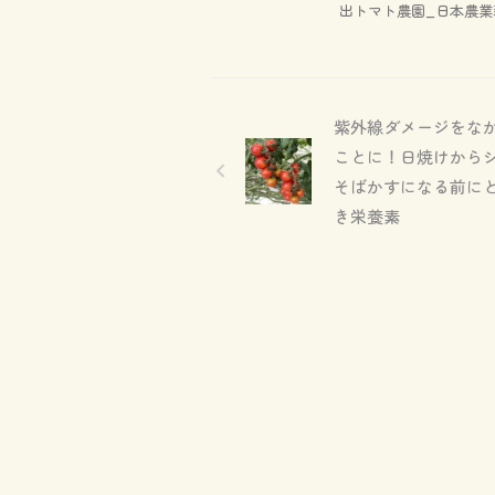
出トマト農園_日本農業
紫外線ダメージをな
ことに！日焼けから
そばかすになる前に
き栄養素