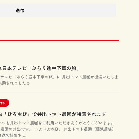
日 OA日本テレビ「ぶらり途中下車の旅」
OA 日本テレビ「ぶらり途中下車の旅」に 井出トマト農園が出演いたしま
来園されました☺️
情報
】TBS「ひるおび」で井出トマト農園が特集されます
いつも井出トマト農園をご利用いただきありがとうございます。
農園の井出です。 いよいよ本日、 井出トマト農園（藤沢農場）
送で特集さ ...