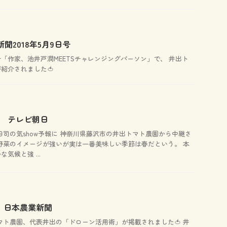
新聞2018年5月9日号
日号「作家、池井戸潤MEETSチャレンジングパーソン」で、 井出ト
が紹介されました🍅
放送 テレビ朝日
田司の気show予報に 神奈川県藤沢市の井出トマト農園から中継さ
夏野菜のイメージが強いが実は一番美味しい季節は春だという。 本
気候と強 ...
水) 日本農業新聞
マト農園、代表井出の「ドローン活用術」が掲載されました🍅 井