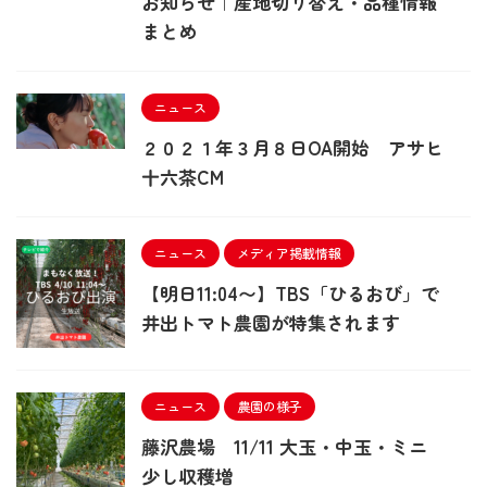
お知らせ｜産地切り替え・品種情報
まとめ
ニュース
２０２１年３月８日OA開始 アサヒ
十六茶CM
ニュース
メディア掲載情報
【明日11:04〜】TBS「ひるおび」で
井出トマト農園が特集されます
ニュース
農園の様子
藤沢農場 11/11 大玉・中玉・ミニ
少し収穫増