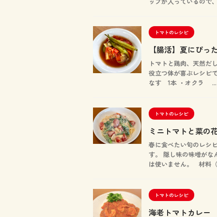
ップが入っているので、ト
トマトのレシピ
【腸活】夏にぴっ
トマトと鶏肉、天然だし
役立つ体が喜ぶレシピです
なす 1本 ・オクラ ...
トマトのレシピ
ミニトマトと菜の
春に食べたい旬のレシピ
す。 隠し味の味噌がな
は使いません。 材料（ .
トマトのレシピ
海老トマトカレー