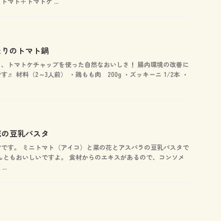
マト＋トマトケ ...
たりのトマト鍋
、トマトケチャップを使った自然なおいしさ！ 腸内環境の改善に
♬ 材料（2～3人前） ・鶏もも肉 200g ・ズッキーニ 1/2本 ・
花の豆乳パスタ
です。 ミニトマト（アイコ）と菜の花とアスパラの豆乳パスタで
んともおいしいですよ。 食材からのエキスがあるので、コンソメ
..