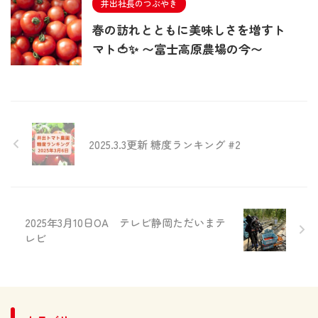
井出社長のつぶやき
春の訪れとともに美味しさを増すト
マト🍅✨ 〜富士高原農場の今〜
2025.3.3更新 糖度ランキング #2
2025年3月10日OA テレビ静岡ただいまテ
レビ